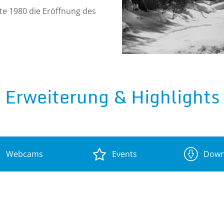
e 1980 die Eröffnung des
Erweiterung & Highlights
er die Top Skischule, die
Webcams
Events
Down
 Freude kann er und sein
nisreiche Jahre
ar die Erweiterung des
röffnung 1980) um das
1991. Die Skischule wurde