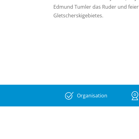
Edmund Tumler das Ruder und feiert
Gletscherskigebietes.
1991 gründete Reinhold Plankenstein
Organisation
er bis 2012 mit viel Elan führte. Voll
Team auf zwanzig bewegte und ereig
zurückblicken: das erste Highlight w
Kaunertaler Gletscherskigebietes (E
Skigebiet Fendels im Gründungsjahr 