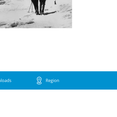
loads
Region